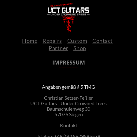
Home
Repairs
Custom
Contact
Partner
Shop
IMPRESSUM
_______________
Angaben gemäß § 5 TMG
Christian Setzer-Feßler
UCT Guitars - Under Crowned Trees
Baumschulenweg 30
57076 Siegen
Kontakt
Telefon: +49 (0) 15679585578