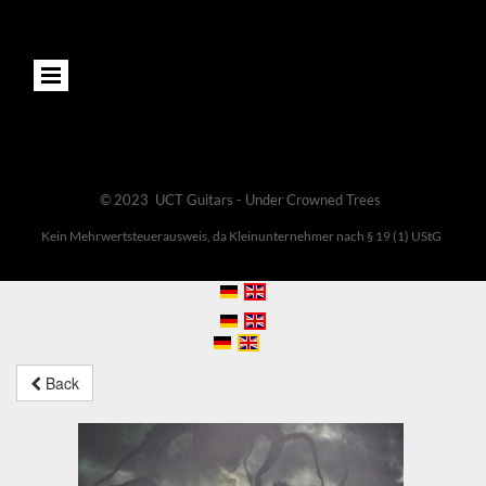
© 2023 UCT Guitars - Under Crowned Trees
Kein Mehrwertsteuerausweis, da Kleinunternehmer nach § 19 (1) UStG
Back