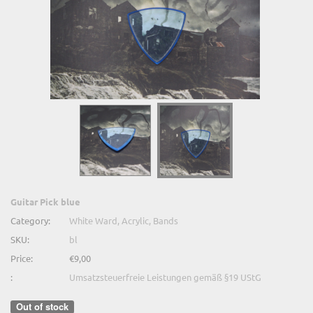
Guitar Pick blue
Category:
White Ward, Acrylic, Bands
SKU:
bl
Price:
€9,00
:
Umsatzsteuerfreie Leistungen gemäß §19 UStG
Out of stock